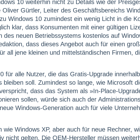
dows 10 weiterhin nicht zu Details wie der Preisg
Oliver Gürtler, Leiter des Geschäftsbereichs Wind
u Windows 10 zumindest ein wenig Licht in die Ko
ich klar, dass Konsumenten mit einer gültigen Li
n des neuen Betriebssystems kostenlos auf Windo
edaktion, dass dieses Angebot auch für einen groß
 all jene kleinen und mittelständischen Firmen, d
0 für alle Nutzer, die das Gratis-Upgrade innerhal
 bleiben soll. Zumindest so lange, wie Microsoft 
verspricht, dass das System als »In-Place-Upgrad
ionieren sollen, würde sich auch der Administratio
e neue Windows-Generation auch für viele Untern
en wie Windows XP, aber auch für neue Rechner, w
tiv nicht gelten. Die OEM-Hersteller müssen weiter